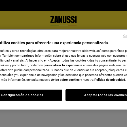
Co
actual online
utiliza cookies para ofrecerte una experiencia personalizada.
Empre
ookies y otras tecnologías similares para mejorar nuestro sitio web, así como para fines 
. También compartimos información sobre el uso que le das a nuestra web con nuestros 
ar tu consentimiento contractual online.
Electro
blicidad y análisis. Al hacer clic en «Aceptar todas las cookies», das tu consentimiento pa
CIF: A-
onfirmación por email. Haz Clic en
ookies y, por lo tanto, podamos
personalizar tu experiencia
en nuestra página web, realiza
ofrecerte publicidad personalizada. Si haces clic en «Continuar sin aceptar», bloquearás c
Oficina
enzar.
senciales y tu experiencia de navegación y los servicios que podemos ofrecerte pueden v
Avenida
 más información, consulta nuestro
Aviso sobre cookies
y nuestra
Política de privacidad
.
28108, 
Alcoben
Configuración de cookies
Aceptar todas las cookies