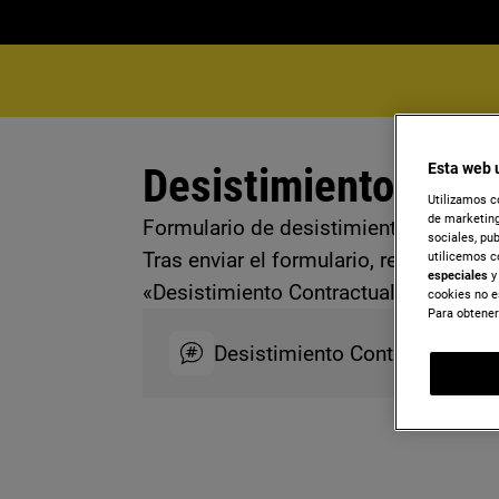
Desistimiento contr
Esta web 
Utilizamos c
de marketing
Formulario de desistimiento para retir
sociales, pu
Tras enviar el formulario, recibirás c
utilicemos c
especiales
y 
«Desistimiento Contractual» para com
cookies no e
Para obtener
Desistimiento Contractual