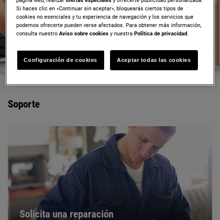
página web, realizar
ofertas especiales
y ofrecerte publicidad personalizada.
producto?
Si haces clic en «Continuar sin aceptar», bloquearás ciertos tipos de
cookies no esenciales y tu experiencia de navegación y los servicios que
Soporte Zanussi
podemos ofrecerte pueden verse afectados. Para obtener más información,
consulta nuestro
Aviso sobre cookies
y nuestra
Política de privacidad
.
Configuración de cookies
Aceptar todas las cookies
Soporte
Solicita una reparación