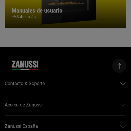
Manuales de usuario
Saber más
Contacto & Soporte
Contacto
Registra tu producto
Acerca de Zanussi
Descargar manuales
Garantía Zanussi
Acerca de Zanussi
Desistimiento
Guías de compra
Zanussi España