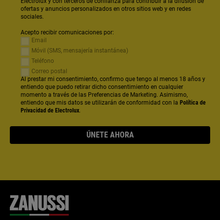
Electrolux y con terceros de confianza para contribuir a la difusión de
ofertas y anuncios personalizados en otros sitios web y en redes
sociales.
Acepto recibir comunicaciones por:
Email
Móvil (SMS, mensajería instantánea)
Teléfono
Correo postal
Al prestar mi consentimiento, confirmo que tengo al menos 18 años y
entiendo que puedo retirar dicho consentimiento en cualquier
momento a través de las Preferencias de Marketing. Asimismo,
entiendo que mis datos se utilizarán de conformidad con la
Política de
Privacidad de Electrolux
.
ÚNETE AHORA