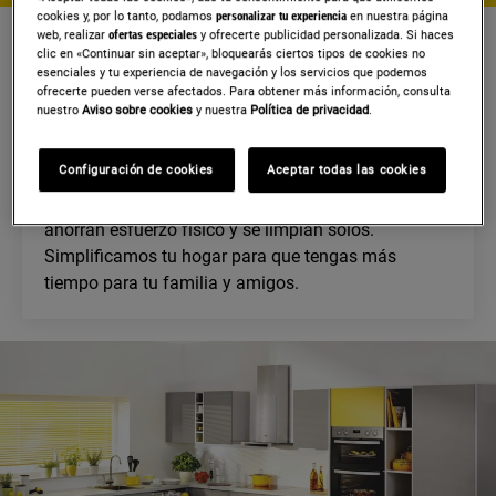
TODO. MÁS FÁCIL.
cookies y, por lo tanto, podamos
personalizar tu experiencia
en nuestra página
web, realizar
ofertas especiales
y ofrecerte publicidad personalizada. Si haces
clic en «Continuar sin aceptar», bloquearás ciertos tipos de cookies no
esenciales y tu experiencia de navegación y los servicios que podemos
ofrecerte pueden verse afectados. Para obtener más información, consulta
En los últimos 100 años hemos tenido algunas
nuestro
Aviso sobre cookies
y nuestra
Política de privacidad
.
ideas inteligentes, todas centradas en lo mismo:
crear productos que te hagan la vida más fácil.
Configuración de cookies
Aceptar todas las cookies
Hemos aligerado la colada con lavadoras de gran
capacidad y, en la cocina, hacemos hornos que
ahorran esfuerzo físico y se limpian solos.
Simplificamos tu hogar para que tengas más
tiempo para tu familia y amigos.