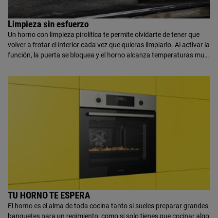
Limpieza sin esfuerzo
Un horno con limpieza pirolítica te permite olvidarte de tener que
volver a frotar el interior cada vez que quieras limpiarlo. Al activar la
función, la puerta se bloquea y el horno alcanza temperaturas muy
elevadas que convierten los residuos de la cocción en cenizas que
más tarde, una vez que el horno se ha enfriado, puedes quitar con
solo pasar un paño húmedo. Así de fácil.
TU HORNO TE ESPERA
El horno es el alma de toda cocina tanto si sueles preparar grandes
banquetes para un regimiento, como si solo tienes que cocinar algo