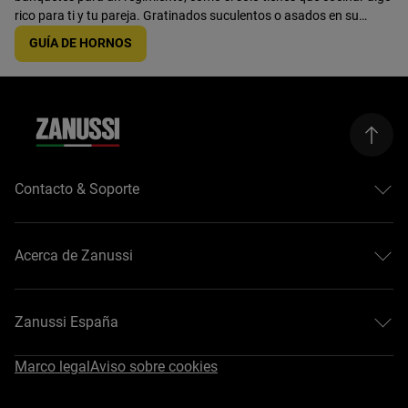
rico para ti y tu pareja. Gratinados suculentos o asados en su
punto, he aquí una guía para ayudarte a decidir cuál es el mejor
GUÍA DE HORNOS
para ti.
Contacto & Soporte
Contacto
Registra tu producto
Acerca de Zanussi
Descargar manuales
Garantía Zanussi
Acerca de Zanussi
Desistimiento
Guías de compra
Zanussi España
#EasyTips
Marco legal
Aviso sobre cookies