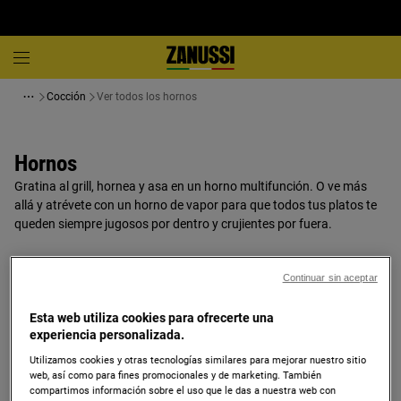
Cocción
Ver todos los hornos
Hornos
Gratina al grill, hornea y asa en un horno multifunción. O ve más
allá y atrévete con un horno de vapor para que todos tus platos te
queden siempre jugosos por dentro y crujientes por fuera.
Continuar sin aceptar
Esta web utiliza cookies para ofrecerte una
Hornos
experiencia personalizada.
Utilizamos cookies y otras tecnologías similares para mejorar nuestro sitio
Gratina al grill, hornea y asa en un horno multifunción. O ve más allá y
web, así como para fines promocionales y de marketing. También
atrévete con un horno de vapor para que todos tus platos te queden siempre
compartimos información sobre el uso que le das a nuestra web con