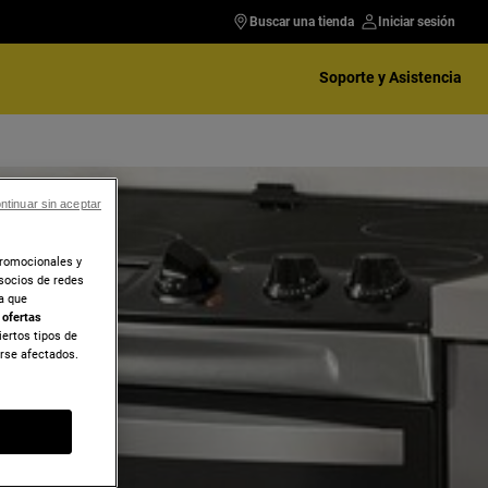
Buscar una tienda
Iniciar sesión
Soporte y Asistencia
ntinuar sin aceptar
promocionales y
socios de redes
ra que
r
ofertas
iertos tipos de
erse afectados.