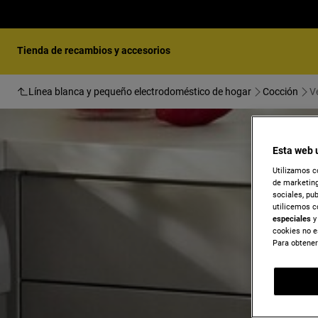
Tienda de recambios y accesorios
Línea blanca y pequeño electrodoméstico de hogar
Cocción
V
Esta web 
Utilizamos c
de marketing
sociales, pu
utilicemos c
especiales
y 
cookies no e
Para obtener