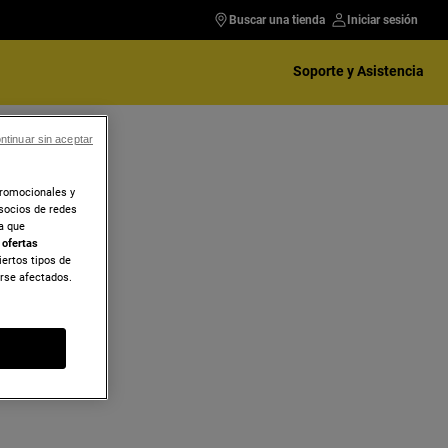
Buscar una tienda
Iniciar sesión
Soporte y Asistencia
ntinuar sin aceptar
promocionales y
socios de redes
ra que
r
ofertas
iertos tipos de
erse afectados.