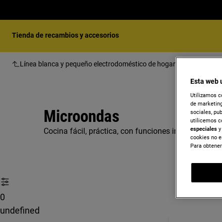
Tienda de recambios y accesorios
Línea blanca y pequeño electrodoméstico de hogar
Cocción
V
Esta web 
Utilizamos c
de marketing
Microondas
sociales, pu
utilicemos c
especiales
y 
Cocina fácil, práctica, con funciones inteligentes.
cookies no e
Para obtener
0
undefined