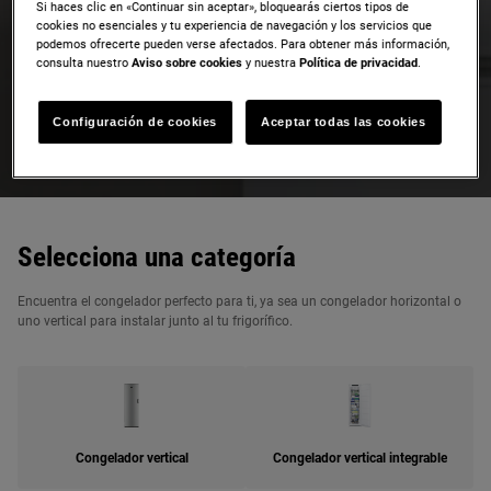
Si haces clic en «Continuar sin aceptar», bloquearás ciertos tipos de
cookies no esenciales y tu experiencia de navegación y los servicios que
podemos ofrecerte pueden verse afectados. Para obtener más información,
consulta nuestro
Aviso sobre cookies
y nuestra
Política de privacidad
.
Congeladores
Encuentra el congelador perfecto para ti, ya sea un congelador
Configuración de cookies
Aceptar todas las cookies
horizontal o uno vertical para instalar junto al tu frigorífico.
Selecciona una categoría
Encuentra el congelador perfecto para ti, ya sea un congelador horizontal o
uno vertical para instalar junto al tu frigorífico.
Congelador vertical
Congelador vertical integrable