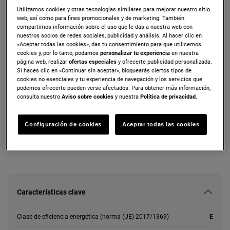
Utilizamos cookies y otras tecnologías similares para mejorar nuestro sitio
ZNME36EW0
web, así como para fines promocionales y de marketing. También
de libre instalación de 2010 mm
compartimos información sobre el uso que le das a nuestra web con
nuestros socios de redes sociales, publicidad y análisis. Al hacer clic en
«Aceptar todas las cookies», das tu consentimiento para que utilicemos
cookies y, por lo tanto, podamos
personalizar tu experiencia
en nuestra
página web, realizar
ofertas especiales
y ofrecerte publicidad personalizada.
Si haces clic en «Continuar sin aceptar», bloquearás ciertos tipos de
Ficha de información del producto
cookies no esenciales y tu experiencia de navegación y los servicios que
podemos ofrecerte pueden verse afectados. Para obtener más información,
consulta nuestro
Aviso sobre cookies
y nuestra
Política de privacidad
.
Tanto las instrucciones de seguridad como las precauciones a
tener en cuenta, descritas según la Norma UE 2023/988, se
enumeran en los capítulos I y II del manual de usuario. Para
Configuración de cookies
Aceptar todas las cookies
utilizar su producto con seguridad lea, por favor, el manual de
usuario en su totalidad.
Características clave
Clase de eficiencia energética (norma (UE) 2017/1369)
E