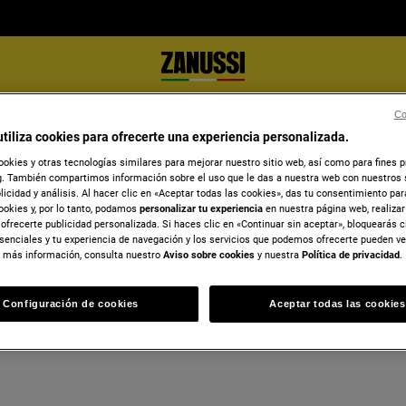
Co
Ver todos los lavavajillas
Lavavajillas de 60 cm
utiliza cookies para ofrecerte una experiencia personalizada.
ookies y otras tecnologías similares para mejorar nuestro sitio web, así como para fines 
. También compartimos información sobre el uso que le das a nuestra web con nuestros 
blicidad y análisis. Al hacer clic en «Aceptar todas las cookies», das tu consentimiento pa
ookies y, por lo tanto, podamos
personalizar tu experiencia
en nuestra página web, realiza
ofrecerte publicidad personalizada. Si haces clic en «Continuar sin aceptar», bloquearás c
senciales y tu experiencia de navegación y los servicios que podemos ofrecerte pueden v
 más información, consulta nuestro
Aviso sobre cookies
y nuestra
Política de privacidad
.
Configuración de cookies
Aceptar todas las cookies