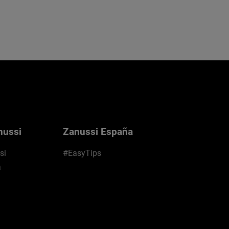
nussi
Zanussi España
si
#EasyTips
a