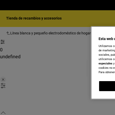
Tienda de recambios y accesorios
Línea blanca y pequeño electrodoméstico de hogar
Lavavajillas
Esta web 
Utilizamos c
0
de marketing
sociales, pu
undefined
utilicemos c
especiales
y 
cookies no e
Para obtener