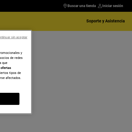
Buscar una tienda
Iniciar sesión
Soporte y Asistencia
ntinuar sin aceptar
promocionales y
socios de redes
ra que
r
ofertas
iertos tipos de
erse afectados.