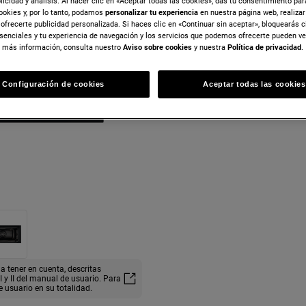
blicidad y análisis. Al hacer clic en «Aceptar todas las cookies», das tu consentimiento pa
ookies y, por lo tanto, podamos
personalizar tu experiencia
en nuestra página web, realiza
ofrecerte publicidad personalizada. Si haces clic en «Continuar sin aceptar», bloquearás c
senciales y tu experiencia de navegación y los servicios que podemos ofrecerte pueden v
 más información, consulta nuestro
Aviso sobre cookies
y nuestra
Política de privacidad
.
Configuración de cookies
Aceptar todas las cookies
a tener en cuenta, descritas
y II del manual de usuario. Para
e usuario en su totalidad.