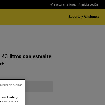
Buscar una tienda
Iniciar sesión
Soporte y Asistencia
43 litros con esmalte
A+
ntinuar sin aceptar
promocionales y
socios de redes