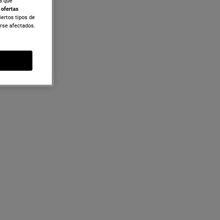
ra que
r
ofertas
iertos tipos de
erse afectados.