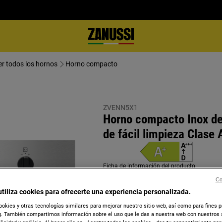
er todos los hornos
Horno compacto
ZVENN5X1
Horno compacto Inox de 
de fácil limpieza Clase 
Ficha de información del producto
Co
utiliza cookies para ofrecerte una experiencia personalizada.
ookies y otras tecnologías similares para mejorar nuestro sitio web, así como para fines 
. También compartimos información sobre el uso que le das a nuestra web con nuestros 