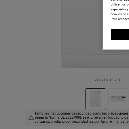
utilicemos c
especiales
y 
cookies no e
Para obtener
Toca para ampliar
Tanto las instrucciones de seguridad como las precauciones 
según la Norma UE 2023/988, se enumeran en los capítulos I 
utilizar su producto con seguridad lea, por favor, el manual d