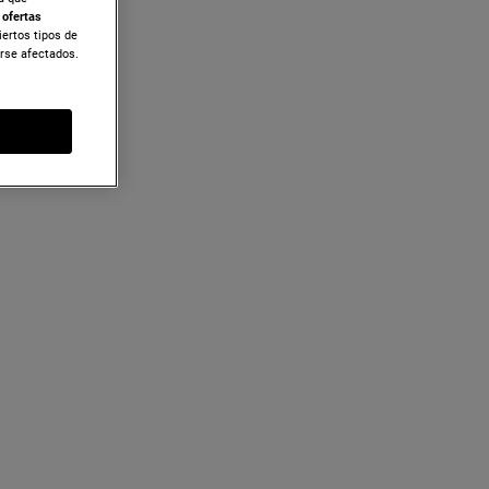
r
ofertas
iertos tipos de
erse afectados.