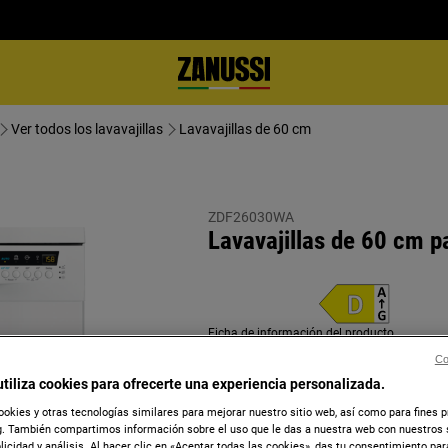
Ver todos los lavavajillas
Lavavajillas de 60 cm
ZDF26030WA
Lavavajillas de 60 cm p
Ficha de información del producto
Co
utiliza cookies para ofrecerte una experiencia personalizada.
ookies y otras tecnologías similares para mejorar nuestro sitio web, así como para fines 
. También compartimos información sobre el uso que le das a nuestra web con nuestros 
blicidad y análisis. Al hacer clic en «Aceptar todas las cookies», das tu consentimiento pa