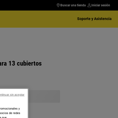
Buscar una tienda
Iniciar sesión
Soporte y Asistencia
ara 13 cubiertos
ntinuar sin aceptar
promocionales y
socios de redes
ra que