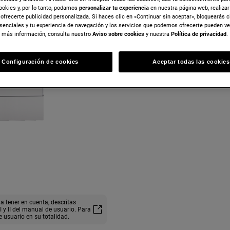
ookies y, por lo tanto, podamos
personalizar tu experiencia
en nuestra página web, realiza
ofrecerte publicidad personalizada. Si haces clic en «Continuar sin aceptar», bloquearás c
senciales y tu experiencia de navegación y los servicios que podemos ofrecerte pueden v
 más información, consulta nuestro
Aviso sobre cookies
y nuestra
Política de privacidad
.
Configuración de cookies
Aceptar todas las cookies
a tener en cuenta, descritas
y II del manual de usuario. Para
e usuario en su totalidad.