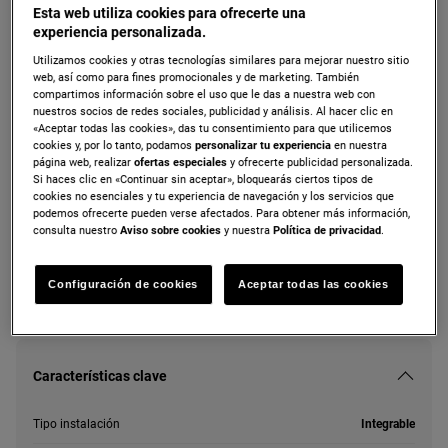
Esta web utiliza cookies para ofrecerte una
ZDLN5531
experiencia personalizada.
Lavavajillas integrable de 60 cm para 13
Utilizamos cookies y otras tecnologías similares para mejorar nuestro sitio
cubiertos
web, así como para fines promocionales y de marketing. También
compartimos información sobre el uso que le das a nuestra web con
nuestros socios de redes sociales, publicidad y análisis. Al hacer clic en
«Aceptar todas las cookies», das tu consentimiento para que utilicemos
Ficha de información del producto
cookies y, por lo tanto, podamos
personalizar tu experiencia
en nuestra
página web, realizar
ofertas especiales
y ofrecerte publicidad personalizada.
Si haces clic en «Continuar sin aceptar», bloquearás ciertos tipos de
cookies no esenciales y tu experiencia de navegación y los servicios que
Tanto las instrucciones de seguridad como las precauciones a
podemos ofrecerte pueden verse afectados. Para obtener más información,
tener en cuenta, descritas según la Norma UE 2023/988, se
consulta nuestro
Aviso sobre cookies
y nuestra
Política de privacidad
.
enumeran en los capítulos I y II del manual de usuario. Para
utilizar su producto con seguridad lea, por favor, el manual de
usuario en su totalidad.
Configuración de cookies
Aceptar todas las cookies
Características clave
Tipo instalación
Integrable