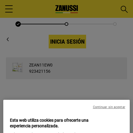
Busca
Menu
INICIA SESIÓN
ZEAN11EW0
923421156
INTRODUCIR CORREO
Continuar sin aceptar
ELECTRÓNICO
Esta web utiliza cookies para ofrecerte una
Introducir correo electrónico
experiencia personalizada.