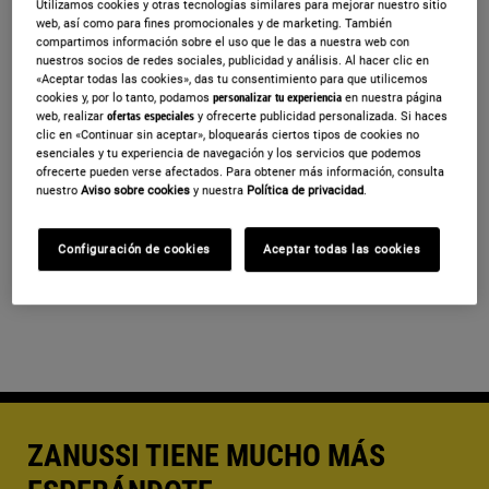
Utilizamos cookies y otras tecnologías similares para mejorar nuestro sitio
web, así como para fines promocionales y de marketing. También
compartimos información sobre el uso que le das a nuestra web con
nuestros socios de redes sociales, publicidad y análisis. Al hacer clic en
Al continuar aceptas nuestros
Términos y
«Aceptar todas las cookies», das tu consentimiento para que utilicemos
cookies y, por lo tanto, podamos
personalizar tu experiencia
en nuestra página
Condiciones
.
web, realizar
ofertas especiales
y ofrecerte publicidad personalizada. Si haces
clic en «Continuar sin aceptar», bloquearás ciertos tipos de cookies no
Para saber cómo procesamos tus datos
esenciales y tu experiencia de navegación y los servicios que podemos
ofrecerte pueden verse afectados. Para obtener más información, consulta
personales lee, por favor, nuestra
política de
nuestro
Aviso sobre cookies
y nuestra
Política de privacidad
.
privacidad
.
Configuración de cookies
Aceptar todas las cookies
ZANUSSI TIENE MUCHO MÁS