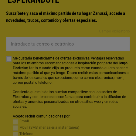
Suscríbete y saca el máximo partido de tu hogar Zanussi, accede a
novedades, trucos, contenido y ofertas especiales.
Campo obligatorio
Introduce
tu
correo
Me gustaría beneficiarme de ofertas exclusivas, ventajas reservadas
electrónico
para los miembros, recomendaciones e inspiración por parte del
Grupo
Electrolux
, tanto cuando elijo un producto como cuando quiero sacar el
máximo partido al que ya tengo. Deseo recibir estas comunicaciones a
través de los canales que seleccione, como correo electrónico, móvil,
correo postal o teléfono.
Consiento que mis datos puedan compartirse con los socios de
Electrolux y con terceros de confianza para contribuir a la difusión de
ofertas y anuncios personalizados en otros sitios web y en redes
sociales.
Acepto recibir comunicaciones por:
Email
Móvil (SMS, mensajería instantánea)
Teléfono