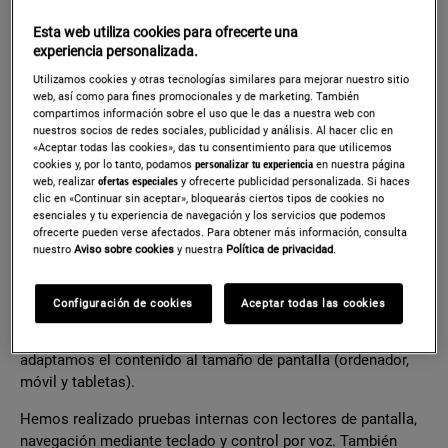
ayuda para comprar un producto o reservar un servicio.
Esta web utiliza cookies para ofrecerte una
Esta información sobre accesibilidad se aplica a los
experiencia personalizada.
servicios de comercio electrónico dirigidos al consumidor y
Utilizamos cookies y otras tecnologías similares para mejorar nuestro sitio
prestados a distancia a través de sitios web y servicios
web, así como para fines promocionales y de marketing. También
basados en dispositivos móviles por medios electrónicos,
compartimos información sobre el uso que le das a nuestra web con
nuestros socios de redes sociales, publicidad y análisis. Al hacer clic en
como por ejemplo las compras a través de nuestros sitios
«Aceptar todas las cookies», das tu consentimiento para que utilicemos
web o nuestras aplicaciones.
cookies y, por lo tanto, podamos
personalizar tu experiencia
en nuestra página
web, realizar
ofertas especiales
y ofrecerte publicidad personalizada. Si haces
INFORMACIÓN TÉCNICA SOBRE LA
clic en «Continuar sin aceptar», bloquearás ciertos tipos de cookies no
esenciales y tu experiencia de navegación y los servicios que podemos
ACCESIBILIDAD DE LOS SITIOS WEB
ofrecerte pueden verse afectados. Para obtener más información, consulta
Y APLICACIONES MÓVILES
nuestro
Aviso sobre cookies
y nuestra
Política de privacidad
.
Damos soporte a las versiones más recientes de todos los
Configuración de cookies
Aceptar todas las cookies
navegadores principales (Chrome, Edge, Firefox, Opera,
Safari y otros navegadores basados en Chromium) y
adaptamos el contenido al tamaño de pantalla (ordenador,
móvil y tabletas).
Hemos realizado pruebas internas con lectores de pantalla,
navegación mediante teclado y control por voz. También