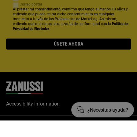
Correo postal
Al prestar mi consentimiento, confirmo que tengo al menos 18 años y
entiendo que puedo retirar dicho consentimiento en cualquier
momento a través de las Preferencias de Marketing. Asimismo,
entiendo que mis datos se utilizarán de conformidad con la
Política de
Privacidad de Electrolux
.
ÚNETE AHORA
Accessibility Information
¿Necesitas ayuda?
CONTACTO & SOPORTE
Contacto