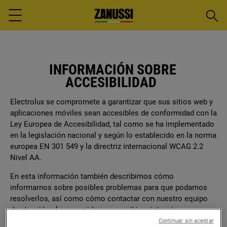
Busca
Menu
INFORMACIÓN SOBRE
ACCESIBILIDAD
Electrolux se compromete a garantizar que sus sitios web y
aplicaciones móviles sean accesibles de conformidad con la
Ley Europea de Accesibilidad, tal como se ha implementado
en la legislación nacional y según lo establecido en la norma
europea EN 301 549 y la directriz internacional WCAG 2.2
Nivel AA.
En esta información también describimos cómo
informarnos sobre posibles problemas para que podamos
resolverlos, así como cómo contactar con nuestro equipo
de atención al consumidor para recibir asistencia
relacionada con la función de accesibilidad, por ejemplo,
Continuar sin aceptar