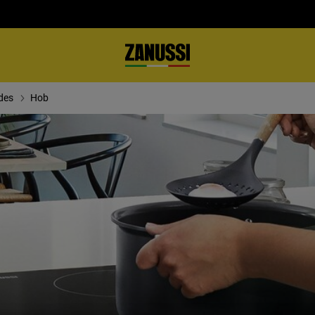
des
Hob