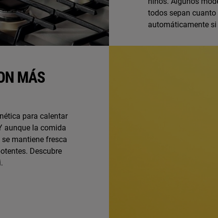
niños. Algunos model
todos sepan cuanto e
automáticamente si
SON MÁS
ética para calentar
 Y aunque la comida
ca se mantiene fresca
otentes. Descubre
.