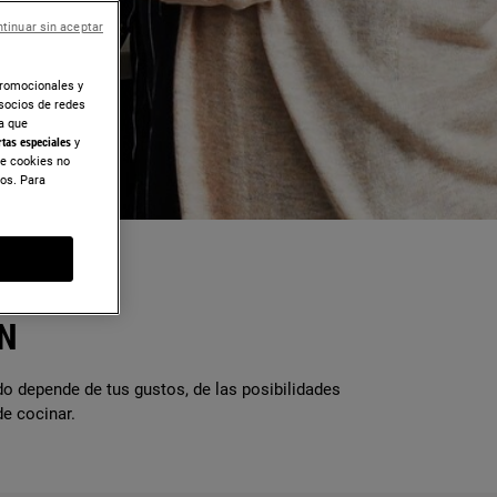
tinuar sin aceptar
promocionales y
socios de redes
ra que
rtas especiales
y
de cookies no
dos. Para
N
do depende de tus gustos, de las posibilidades
de cocinar.