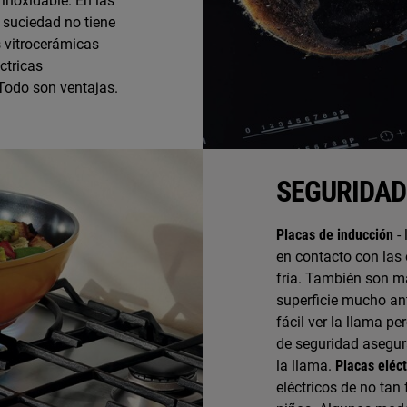
 inoxidable. En las
 suciedad no tiene
 vitrocerámicas
ctricas
Todo son ventajas.
SEGURIDAD
Placas de inducción
- 
en contacto con las 
fría. También son má
superficie mucho ant
fácil ver la llama p
de seguridad asegur
la llama.
Placas eléct
eléctricos de no tan