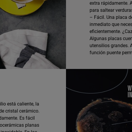
extra rápidamente. 
para saltear verdura
– Fácil. Una placa d
inmediato que necesi
eficientemente. ¿Caz
Algunas placas cuen
utensilios grandes. 
función puente perm
io está caliente, la
e cristal cerámico.
idamente. Es fácil
trocerámicas planas