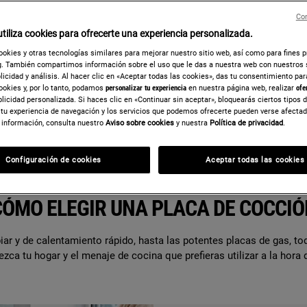
Con
tiliza cookies para ofrecerte una experiencia personalizada.
ookies y otras tecnologías similares para mejorar nuestro sitio web, así como para fines 
. También compartimos información sobre el uso que le das a nuestra web con nuestros 
blicidad y análisis. Al hacer clic en «Aceptar todas las cookies», das tu consentimiento pa
ookies y, por lo tanto, podamos
personalizar tu experiencia
en nuestra página web, realizar
ofe
blicidad personalizada. Si haces clic en «Continuar sin aceptar», bloquearás ciertos tipos 
 tu experiencia de navegación y los servicios que podemos ofrecerte pueden verse afecta
información, consulta nuestro
Aviso sobre cookies
y nuestra
Política de privacidad
.
Configuración de cookies
Aceptar todas las cookies
ENCUENTRA TU PLACA DE COCCIÓN IDEAL
CÓMO ELEGIR UNA PLACA DE COCCIÓ
piar y de calentamiento rápido, hasta las potentes placas de gas, to
ezca tu hogar y el menaje de cocina que prefieras utilizar a la hora 