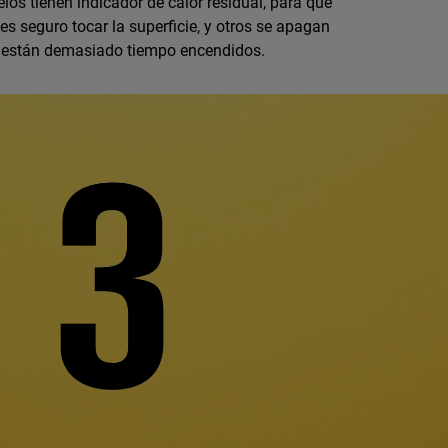
os tienen indicador de calor residual, para que
s seguro tocar la superficie, y otros se apagan
 están demasiado tiempo encendidos.