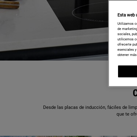
Esta web u
Utilizamos c
de marketing
sociales, pu
utilicemos c
ofrecerte pu
esenciales y
obtener más 
Desde las placas de inducción, fáciles de lim
que te ofr