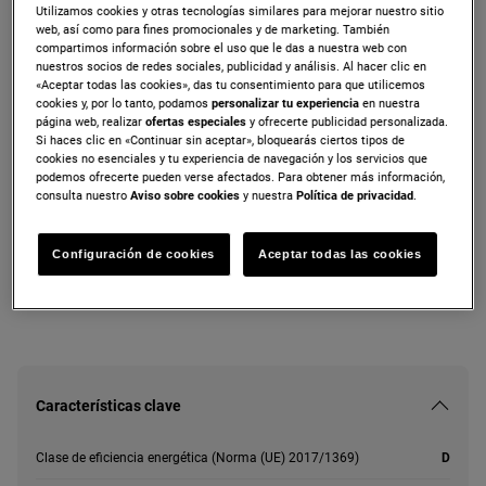
Utilizamos cookies y otras tecnologías similares para mejorar nuestro sitio
ZWT816PCWA
web, así como para fines promocionales y de marketing. También
Lavadora secadora integrable de 8.0 kg
compartimos información sobre el uso que le das a nuestra web con
nuestros socios de redes sociales, publicidad y análisis. Al hacer clic en
«Aceptar todas las cookies», das tu consentimiento para que utilicemos
cookies y, por lo tanto, podamos
personalizar tu experiencia
en nuestra
página web, realizar
ofertas especiales
y ofrecerte publicidad personalizada.
Si haces clic en «Continuar sin aceptar», bloquearás ciertos tipos de
Ficha de información del producto
cookies no esenciales y tu experiencia de navegación y los servicios que
podemos ofrecerte pueden verse afectados. Para obtener más información,
consulta nuestro
Aviso sobre cookies
y nuestra
Política de privacidad
.
Tanto las instrucciones de seguridad como las precauciones a
tener en cuenta, descritas según la Norma UE 2023/988, se
enumeran en los capítulos I y II del manual de usuario. Para
Configuración de cookies
Aceptar todas las cookies
utilizar su producto con seguridad lea, por favor, el manual de
usuario en su totalidad.
Características clave
Clase de eficiencia energética (Norma (UE) 2017/1369)
D